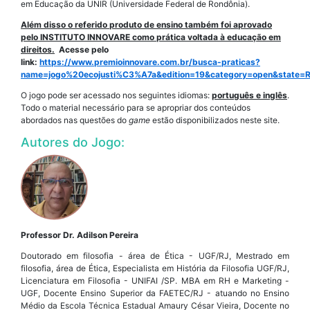
em Educação da UNIR (Universidade Federal de Rondônia).
Além disso o referido produto de ensino também foi aprovado
pelo INSTITUTO INNOVARE como prática voltada à educação em
direitos.
Acesse pelo
link:
https://www.premioinnovare.com.br/busca-praticas?
name=jogo%20ecojusti%C3%A7a&edition=19&category=open&state=RJ
O jogo pode ser acessado nos seguintes idiomas:
português e inglês
.
Todo o material necessário para se apropriar dos conteúdos
abordados nas questões do
game
estão disponibilizados neste site.
Autores do Jogo:
Professor Dr. Adilson Pereira
Doutorado em filosofia - área de Ética - UGF/RJ, Mestrado em
filosofia, área de Ética, Especialista em História da Filosofia UGF/RJ,
Licenciatura em Filosofia - UNIFAI /SP. MBA em RH e Marketing -
UGF, Docente Ensino Superior da FAETEC/RJ - atuando no Ensino
Médio da Escola Técnica Estadual Amaury César Vieira, Docente no