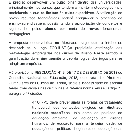
É preciso desenvolver um outro olhar dentro das universidades,
principalmente nos cursos que tendem a manter metodologias mais
tradicionais e que se limitam às aulas expositivas. A utilização de
novos recursos tecnológicos poderá enriquecer o processo de
ensino-aprendizagem, possibilitando a apropriação de conceitos e
significados pelos alunos por meio de novas ferramentas
pedagógicas.
A proposta desenvolvida no Mestrado surge com o intuito de
descobrir se o Jogo ECOJUSTIÇA propiciaria otimização das
metodologias empregadas nos cursos de Direito. Neste sentido, a
gamificação do ensino permite o uso da lógica dos jogos para se
atingir um propósito.
o
Há previsão na RESOLUÇÃO N
5, DE 17 DE DEZEMBRO DE 2018 do
Conselho Nacional de Educação, 2018, que trata das Diretrizes
Curriculares dos Cursos de Direito, sobre a necessidade de abordar
temas transversais nas disciplinas. A referida norma, em seu artigo 2º,
parágrafo 4º dispõe:
4º O PPC deve prever ainda as formas de tratamento
transversal dos conteúdos exigidos em diretrizes
nacionais específicas, tais como as políticas de
educação ambiental, de educação em direitos
humanos, de educação para a terceira idade, de
educação em políticas de gênero, de educação das